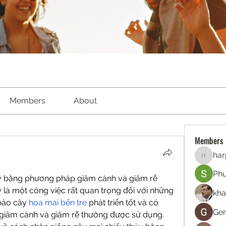
Members
About
Members
har
harperk
Ph
y bằng phương pháp giâm cành và giâm rễ
là một công việc rất quan trọng đối với những 
kha
bảo cây 
hoa mai bến tre
 phát triển tốt và có 
Ger
giâm cành và giâm rễ thường được sử dụng. 