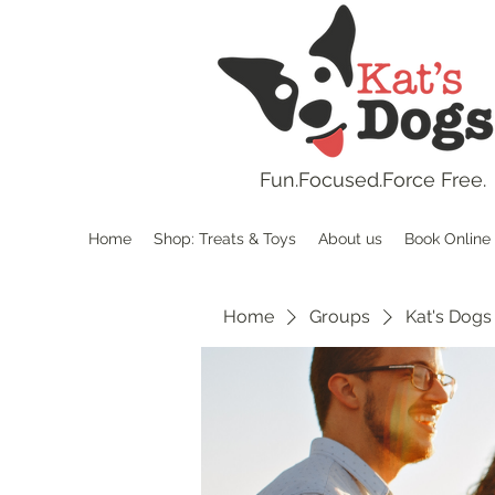
Fun.
Focused.Force Free.
Home
Shop: Treats & Toys
About us
Book Online
Home
Groups
Kat's Dogs