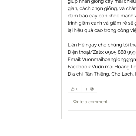
giúp nhân giống cây mai chiếu 
gian, cách chọn giống, và chăm
đảm bảo cây con khỏe mạnh và 
trình giâm cành và giâm rễ sẽ 
lại hiệu quả cao trong công vi
Liên Hệ ngay cho chúng tôi the
Điện thoại/Zalo: 0905 888 99
Email: 
Vuonmaihoanglong@gm
Facebook: Vườn mai Hoàng L
Địa chỉ: Tân Thiềng, Chợ Lách, 
0
Write a comment...