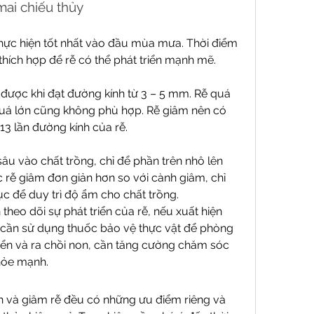
mai chiếu thủy
hực hiện tốt nhất vào đầu mùa mưa. Thời điểm 
thích hợp để rễ có thể phát triển mạnh mẽ.
được khi đạt đường kính từ 3 – 5 mm. Rễ quá 
 quá lớn cũng không phù hợp. Rễ giâm nên có 
 13 lần đường kính của rễ.
âu vào chất trồng, chỉ để phần trên nhô lên 
rễ giâm đơn giản hơn so với cành giâm, chỉ 
c để duy trì độ ẩm cho chất trồng.
theo dõi sự phát triển của rễ, nếu xuất hiện 
 cần sử dụng thuốc bảo vệ thực vật để phòng 
riển và ra chồi non, cần tăng cường chăm sóc 
khỏe mạnh.
 và giâm rễ đều có những ưu điểm riêng và 