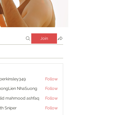
Join
perkinsley349
Follow
insley349
uongLien NhaSuong
Follow
lid mahmood ashfaq
Follow
th Sniper
Follow