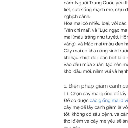
năm. Người Trung Quốc yêu th
tiết, sức sống mạnh mẽ, chịu 
nghịch cảnh.
Hoa mai có nhiều loại, với các 
"Yên chi mai", và "Lục ngạc mai
mai (màu trắng như tuyết), H
vàng), và Mặc mai (màu đen ho
Cây mai có khả năng sinh trưởn
khí hậu nhiệt đới, đặc biệt là
vào đầu mùa xuân, tạo nên một
khởi đầu mới, niềm vui và hạn
1. Biện pháp giâm cành câ
1.1. Chọn cây mai giống để lấ
Để có được 
các giống mai ở v
cây mẹ để lấy cành giâm là v
tốt, không có sâu bệnh, và càn
thời điểm và cây mẹ yếu sẽ ản
sau này.