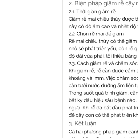
2. Biện pháp giâm rễ cây 
2.1. Thời gian giâm rễ
Giâm rễ mai chiếu thủy được t
này có độ ẩm cao và nhiệt độ 
2.2. Chọn rễ mai để giâm
Rễ mai chiếu thủy có thể giâm 
nhỏ sẽ phát triển yếu, còn rễ
độ dài vừa phải, tối thiểu bằng
2.3. Cách giâm rễ và chăm sóc
Khi giâm rễ, rễ cần được cắm s
khoảng vài mm. Việc chăm sóc 
cần tưới nước dưỡng ẩm liên tụ
Trong suốt quá trình giâm, cần 
bất kỳ dấu hiệu sâu bệnh nào,
ngừa. Khi rễ đã bắt đầu phát t
để cây con có thể phát triển 
3. Kết luận
Cả hai phương pháp giâm cành