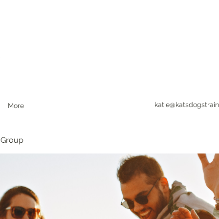
katie@katsdogstrain
More
 Group