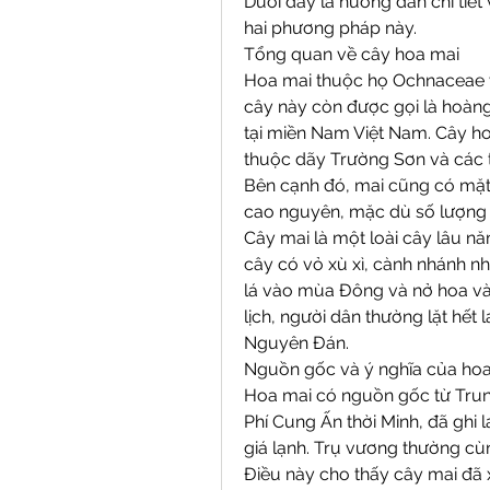
Dưới đây là hướng dẫn chi tiết
hai phương pháp này.
Tổng quan về cây hoa mai
Hoa mai thuộc họ Ochnaceae và
cây này còn được gọi là hoàng
tại miền Nam Việt Nam. Cây ho
thuộc dãy Trường Sơn và các 
Bên cạnh đó, mai cũng có mặt
cao nguyên, mặc dù số lượng 
Cây mai là một loài cây lâu n
cây có vỏ xù xì, cành nhánh nh
lá vào mùa Đông và nở hoa và
lịch, người dân thường lặt hết l
Nguyên Đán.
Nguồn gốc và ý nghĩa của ho
Hoa mai có nguồn gốc từ Trun
Phí Cung Ấn thời Minh, đã ghi 
giá lạnh. Trụ vương thường cù
Điều này cho thấy cây mai đã 