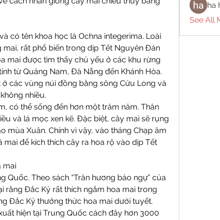
 về cách nhân giống cây mai chiếu thủy bằng 
ha 
See All
 có tên khoa học là Ochna integerima. Loài 
 mai, rất phổ biến trong dịp Tết Nguyên Đán 
a mai được tìm thấy chủ yếu ở các khu rừng 
tỉnh từ Quảng Nam, Đà Nẵng đến Khánh Hòa. 
 ở các vùng núi đồng bằng sông Cửu Long và 
không nhiều.
ăm, có thể sống đến hơn một trăm năm. Thân 
iều và lá mọc xen kẽ. Đặc biệt, cây mai sẽ rụng 
o mùa Xuân. Chính vì vậy, vào tháng Chạp âm 
á mai để kích thích cây ra hoa rộ vào dịp Tết 
a mai
g Quốc. Theo sách “Trân hương bảo ngự” của 
lại rằng Đắc Kỷ rất thích ngắm hoa mai trong 
ng Đắc Kỷ thưởng thức hoa mai dưới tuyết. 
xuất hiện tại Trung Quốc cách đây hơn 3000 