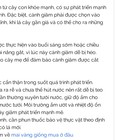
từ cây con khỏe mạnh, có sự phát triển mạnh 
h. Đặc biệt, cành giâm phải được chọn vào 
nh, khi lá cây gần già và có thể cho ra những 
ợc thực hiện vào buổi sáng sớm hoặc chiều 
i nắng gắt, vì lúc này cành giâm dễ bị héo. 
cho cây mẹ để đảm bảo cành giâm được cắt 
n thận trong suốt quá trình phát triển. 
 ra rễ và chưa thể hút nước nên rất dễ bị teo 
ần thường xuyên tưới nước, giữ độ ẩm cho 
ước tưới. Môi trường ẩm ướt và nhiệt độ ổn 
cây giâm phát triển mạnh mẽ.
nh, cần phun thuốc bảo vệ thực vật theo định 
có lá mới.
m về 
mai vàng giống mua ở đâu