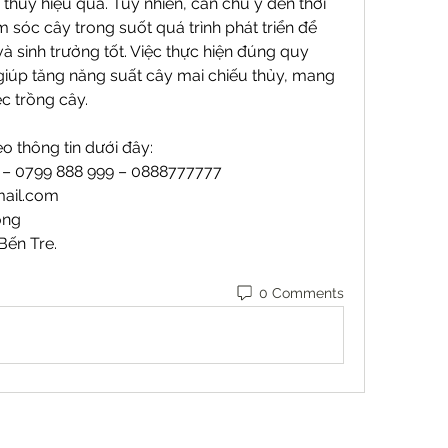
thủy hiệu quả. Tuy nhiên, cần chú ý đến thời 
 sóc cây trong suốt quá trình phát triển để 
sinh trưởng tốt. Việc thực hiện đúng quy 
giúp tăng năng suất cây mai chiếu thủy, mang 
ệc trồng cây.
o thông tin dưới đây:
9 – 0799 888 999 – 0888777777
ail.com
ong
Bến Tre.
0 Comments