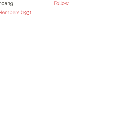
hoang
Follow
 Members (193)