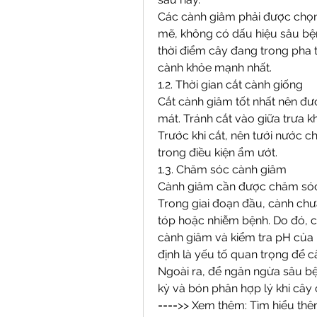
Các cành giâm phải được chọn 
mẽ, không có dấu hiệu sâu bện
thời điểm cây đang trong pha tĩ
cành khỏe mạnh nhất.
1.2. Thời gian cắt cành giống
Cắt cành giâm tốt nhất nên đư
mát. Tránh cắt vào giữa trưa kh
Trước khi cắt, nên tưới nước 
trong điều kiện ẩm ướt.
1.3. Chăm sóc cành giâm
Cành giâm cần được chăm sóc cẩ
Trong giai đoạn đầu, cành chưa
tóp hoặc nhiễm bệnh. Do đó, c
cành giâm và kiểm tra pH của n
định là yếu tố quan trọng để 
Ngoài ra, để ngăn ngừa sâu bệ
kỳ và bón phân hợp lý khi cây 
====>> Xem thêm: Tìm hiểu thê