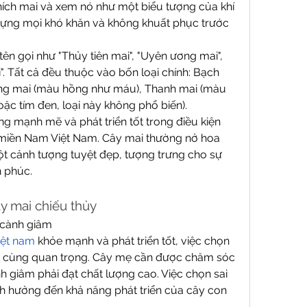
ích mai và xem nó như một biểu tượng của khí 
đựng mọi khó khăn và không khuất phục trước 
tên gọi như "Thủy tiên mai", "Uyên ương mai", 
". Tất cả đều thuộc vào bốn loại chính: Bạch 
ồng mai (màu hồng như máu), Thanh mai (màu 
ặc tím đen, loại này không phổ biến).
g mạnh mẽ và phát triển tốt trong điều kiện 
 ở miền Nam Việt Nam. Cây mai thường nở hoa 
 cảnh tượng tuyệt đẹp, tượng trưng cho sự 
h phúc.
y mai chiếu thủy
y cành giâm
iệt nam
 khỏe mạnh và phát triển tốt, việc chọn 
ô cùng quan trọng. Cây mẹ cần được chăm sóc 
h giâm phải đạt chất lượng cao. Việc chọn sai 
h hưởng đến khả năng phát triển của cây con 