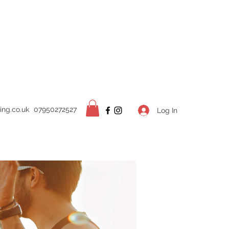
ing.
co.uk
07950272527
Log In