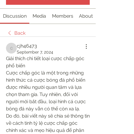
Discussion
Media
Members
About
Back
cjh46473
cjh46473
September 7, 2024
Giải thích chi tiết loại cược chấp góc 
phổ biến
Cược chấp góc là một trong những 
hình thức cá cược bóng đá phổ biến 
được nhiều người quan tâm và lựa 
chọn tham gia. Tuy nhiên, đối với 
người mới bắt đầu, loại hình cá cược 
bóng đá này vẫn có thể còn xa lạ.
Do đó, bài viết này sẽ chia sẻ thông tin 
về cách tính tỷ lệ cược chấp góc 
chính xác và mẹo hiệu quả để phân 