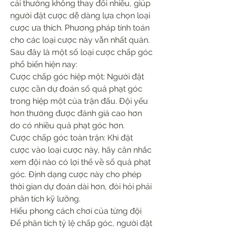
cái thường không thay đổi nhiều, giúp 
người đặt cược dễ dàng lựa chọn loại 
cược ưa thích. Phương pháp tính toán 
cho các loại cược này vẫn nhất quán. 
Sau đây là một số loại cược chấp góc 
phổ biến hiện nay:
Cược chấp góc hiệp một: Người đặt 
cược cần dự đoán số quả phạt góc 
trong hiệp một của trận đấu. Đội yếu 
hơn thường được đánh giá cao hơn 
do có nhiều quả phạt góc hơn.
Cược chấp góc toàn trận: Khi đặt 
cược vào loại cược này, hãy cân nhắc 
xem đội nào có lợi thế về số quả phạt 
góc. Định dạng cược này cho phép 
thời gian dự đoán dài hơn, đòi hỏi phải 
phân tích kỹ lưỡng.
Hiểu phong cách chơi của từng đội
Để phân tích tỷ lệ chấp góc, người đặt 