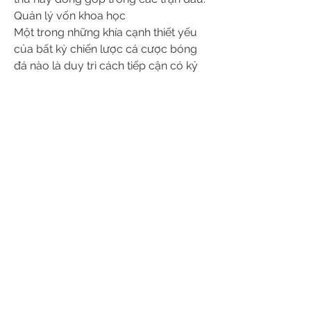
Quản lý vốn khoa học
Một trong những khía cạnh thiết yếu 
của bất kỳ chiến lược cá cược bóng 
đá nào là duy trì cách tiếp cận có kỷ 
luật đối với việc quản lý vốn.
Người đặt cược nên lập kế hoạch sử 
dụng vốn cá cược của mình một 
cách khôn ngoan để tránh ảnh hưởng 
đến cuộc sống hàng ngày của họ do 
các hoạt động cá cược.
Lên kế hoạch sử dụng vốn hiệu quả
Đối với người chơi mới chua có nhiều 
kinh nghiệm cá độ
, nênđể chia tiền 
cược của họ thành các khoản tiền nhỏ 
hơn cho mỗi lần cược. Cách tiếp cận 
này cho phép người cược tham gia 
nhiều phân tích cược hơn và tích lũy 
nhiều mẹo chơi hơn.