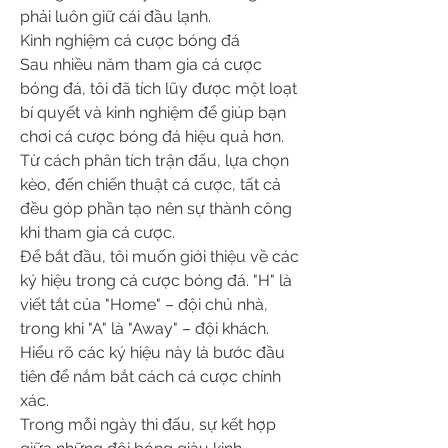
phải luôn giữ cái đầu lạnh.
Kinh nghiệm cá cược bóng đá
Sau nhiều năm tham gia cá cược 
bóng đá, tôi đã tích lũy được một loạt 
bí quyết và kinh nghiệm để giúp bạn 
chơi cá cược bóng đá hiệu quả hơn.
Từ cách phân tích trận đấu, lựa chọn 
kèo, đến chiến thuật cá cược, tất cả 
đều góp phần tạo nên sự thành công 
khi tham gia cá cược.
Để bắt đầu, tôi muốn giới thiệu về các 
ký hiệu trong cá cược bóng đá. "H" là 
viết tắt của "Home" – đội chủ nhà, 
trong khi "A" là "Away" – đội khách. 
Hiểu rõ các ký hiệu này là bước đầu 
tiên để nắm bắt cách cá cược chính 
xác.
Trong mỗi ngày thi đấu, sự kết hợp 