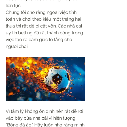
liên tục.
Chúng tôi cho rằng ngoài việc tính 
toán và chơi theo kiểu một thắng hai 
thua thì rất dễ bị cắt vốn. Các nhà cái 
uy tín betting đã rất thành công trong 
việc tạo ra cảm giác lo lắng cho 
người chơi.
Vì tâm lý không ổn định nên rất dễ rơi 
vào bẫy của nhà cái vì hiện tượng 
"Bóng đá ảo". Hãy luôn nhớ rằng mình 