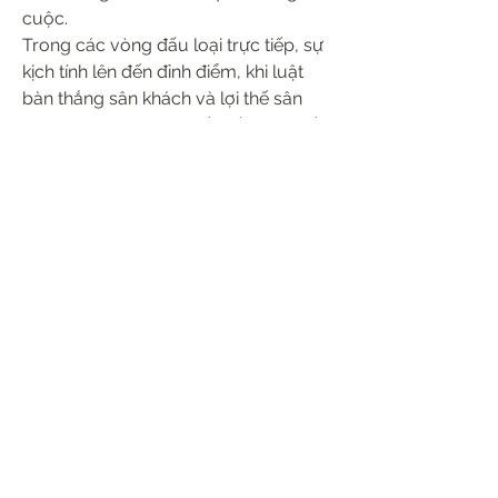
cuộc.
Trong các vòng đấu loại trực tiếp, sự 
kịch tính lên đến đỉnh điểm, khi luật 
bàn thắng sân khách và lợi thế sân 
nhà trở thành những yếu tố then chốt 
trong chiến lược của các đội.
Khả năng quản lý thể lực và chấn 
thương của các đội bóng cũng trở 
nên quan trọng hơn bao giờ hết, đòi 
hỏi sự nhạy bén chiến thuật không chỉ 
để giành chiến thắng trong từng trận 
đấu mà còn để tiến xa trong toàn bộ 
giải đấu.
Với những kinh nghiệm này, bạn sẽ có 
cơ sở vững chắc để nâng cao hiệu 
quả cá cược của mình. Hãy luôn nhớ 
rằng, sự kiên nhẫn, phân tích cẩn thận,
và việc sử dụng các tips bóng đá chất 