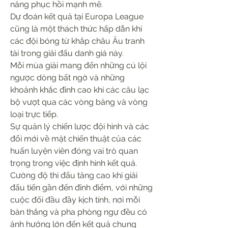
năng phục hồi mạnh mẽ.
Dự đoán kết quả tại Europa League 
cũng là một thách thức hấp dẫn khi 
các đội bóng từ khắp châu Âu tranh 
tài trong giải đấu danh giá này.
Mỗi mùa giải mang đến những cú lội 
ngược dòng bất ngờ và những 
khoảnh khắc đỉnh cao khi các câu lạc 
bộ vượt qua các vòng bảng và vòng 
loại trực tiếp.
Sự quản lý chiến lược đội hình và các 
đổi mới về mặt chiến thuật của các 
huấn luyện viên đóng vai trò quan 
trọng trong việc định hình kết quả.
Cường độ thi đấu tăng cao khi giải 
đấu tiến gần đến đỉnh điểm, với những 
cuộc đối đầu đầy kịch tính, nơi mỗi 
bàn thắng và pha phòng ngự đều có 
ảnh hưởng lớn đến kết quả chung 