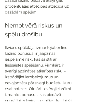
dažādi kazino piedāvā atšķirīgas 
procentuālās attiecības attiecībā uz 
dažādām spēlēm.
Ņemot vērā riskus un 
spēļu drošību
Ikviens spēlētājs, izmantojot online 
kazino bonusus, ir jāapzinās 
iespējamie riski, kas saistīti ar 
tiešsaistes spēlēšanu. Pirmkārt, ir 
svarīgi apzināties atkarības risku – 
izstrādājiet ierobežojumus un 
nevajadzētu pārsniegt budžetu, kuru 
esat noteicis. Otrkārt, ievērojiet vēlmi 
izmantot bonusus, kas piedāvā 
neprātīgi izdevīgas iespējas, kas bieži 
vien var novest pie vilšanās, ja 