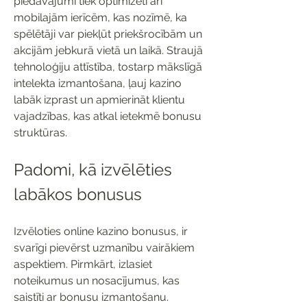
piedāvājumi tiek optimizēti arī 
mobilajām ierīcēm, kas nozīmē, ka 
spēlētāji var piekļūt priekšrocībām un 
akcijām jebkurā vietā un laikā. Straujā 
tehnoloģiju attīstība, tostarp mākslīgā 
intelekta izmantošana, ļauj kazino 
labāk izprast un apmierināt klientu 
vajadzības, kas atkal ietekmē bonusu 
struktūras.
Padomi, kā izvēlēties 
labākos bonusus
Izvēloties online kazino bonusus, ir 
svarīgi pievērst uzmanību vairākiem 
aspektiem. Pirmkārt, izlasiet 
noteikumus un nosacījumus, kas 
saistīti ar bonusu izmantošanu. 