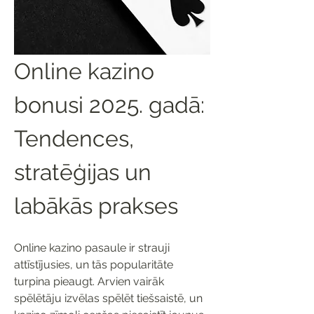
Online kazino 
bonusi 2025. gadā: 
Tendences, 
stratēģijas un 
labākās prakses
Online kazino pasaule ir strauji 
attīstījusies, un tās popularitāte 
turpina pieaugt. Arvien vairāk 
spēlētāju izvēlas spēlēt tiešsaistē, un 