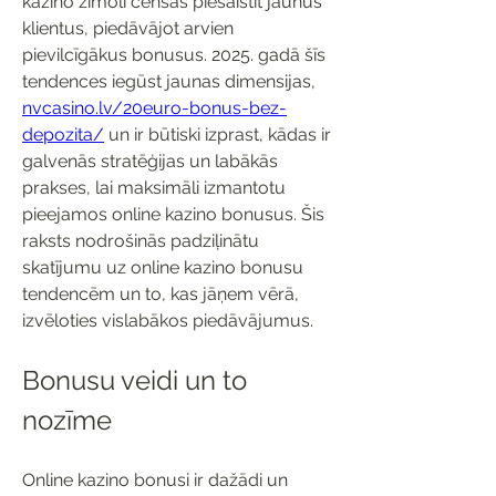
kazino zīmoli cenšas piesaistīt jaunus 
klientus, piedāvājot arvien 
pievilcīgākus bonusus. 2025. gadā šīs 
tendences iegūst jaunas dimensijas, 
nvcasino.lv/20euro-bonus-bez-
depozita/
 un ir būtiski izprast, kādas ir 
galvenās stratēģijas un labākās 
prakses, lai maksimāli izmantotu 
pieejamos online kazino bonusus. Šis 
raksts nodrošinās padziļinātu 
skatījumu uz online kazino bonusu 
tendencēm un to, kas jāņem vērā, 
izvēloties vislabākos piedāvājumus.
Bonusu veidi un to 
nozīme
Online kazino bonusi ir dažādi un 