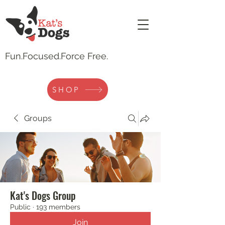
Fun.
Focused.Force Free.
SHOP
Groups
Kat's Dogs Group
Public
·
193 members
Join