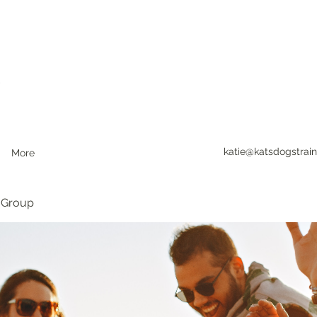
katie@katsdogstrain
More
 Group