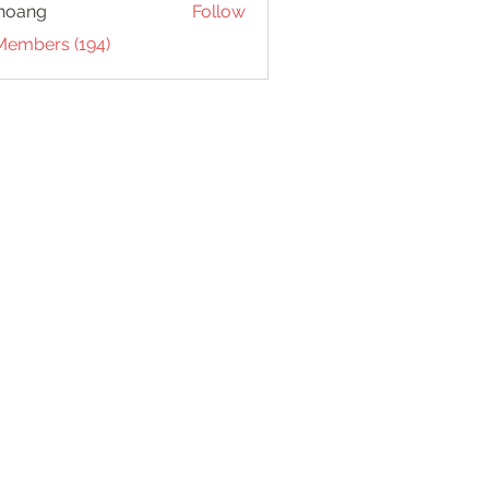
hoang
Follow
 Members (194)