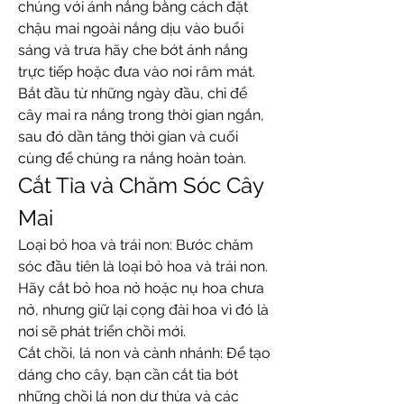
chúng với ánh nắng bằng cách đặt 
chậu mai ngoài nắng dịu vào buổi 
sáng và trưa hãy che bớt ánh nắng 
trực tiếp hoặc đưa vào nơi râm mát.
Bắt đầu từ những ngày đầu, chỉ để 
cây mai ra nắng trong thời gian ngắn, 
sau đó dần tăng thời gian và cuối 
cùng để chúng ra nắng hoàn toàn.
Cắt Tỉa và Chăm Sóc Cây 
Mai
Loại bỏ hoa và trái non: Bước chăm 
sóc đầu tiên là loại bỏ hoa và trái non. 
Hãy cắt bỏ hoa nở hoặc nụ hoa chưa 
nở, nhưng giữ lại cọng đài hoa vì đó là 
nơi sẽ phát triển chồi mới.
Cắt chồi, lá non và cành nhánh: Để tạo 
dáng cho cây, bạn cần cắt tỉa bớt 
những chồi lá non dư thừa và các 