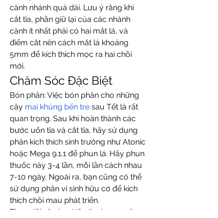
cành nhánh quá dài. Lưu ý rằng khi 
cắt tỉa, phần giữ lại của các nhánh 
cành ít nhất phải có hai mắt lá, và 
điểm cắt nên cách mắt lá khoảng 
5mm để kích thích mọc ra hai chồi 
mới.
Chăm Sóc Đặc Biệt
Bón phân: Việc bón phân cho những 
cây 
mai khủng bến tre
 sau Tết là rất 
quan trọng. Sau khi hoàn thành các 
bước uốn tỉa và cắt tỉa, hãy sử dụng 
phân kích thích sinh trưởng như Atonic 
hoặc Mega 9.1.1 để phun lá. Hãy phun 
thuốc này 3-4 lần, mỗi lần cách nhau 
7-10 ngày. Ngoài ra, bạn cũng có thể 
sử dụng phân vi sinh hữu cơ để kích 
thích chồi mau phát triển.
Theo dõi sâu bọ: Hãy thường xuyên 