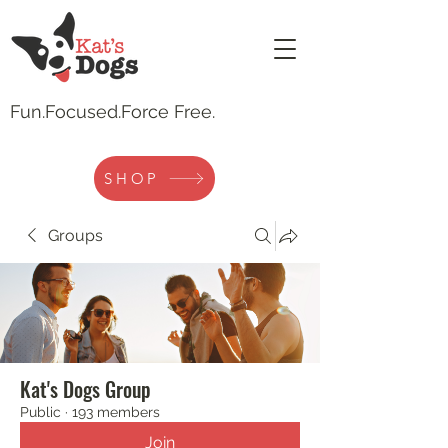
Fun.
Focused.Force Free.
SHOP
Groups
Kat's Dogs Group
Public
·
193 members
Join