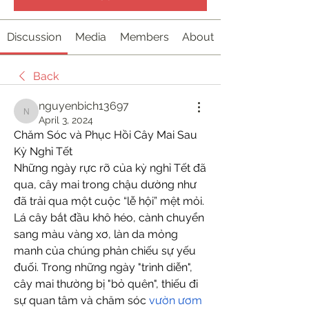
Discussion
Media
Members
About
Back
nguyenbich13697
nguyenbich13697
April 3, 2024
Chăm Sóc và Phục Hồi Cây Mai Sau 
Kỳ Nghỉ Tết
Những ngày rực rỡ của kỳ nghỉ Tết đã 
qua, cây mai trong chậu dường như 
đã trải qua một cuộc “lễ hội” mệt mỏi. 
Lá cây bắt đầu khô héo, cành chuyển 
sang màu vàng xơ, làn da mỏng 
manh của chúng phản chiếu sự yếu 
đuối. Trong những ngày "trình diễn", 
cây mai thường bị "bỏ quên", thiếu đi 
sự quan tâm và chăm sóc 
vườn ươm 