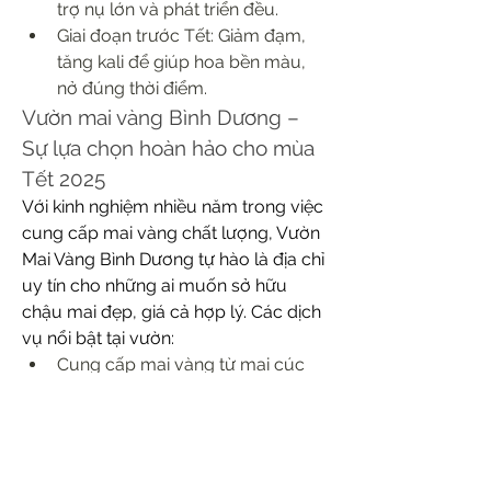
trợ nụ lớn và phát triển đều.
Giai đoạn trước Tết: Giảm đạm, 
tăng kali để giúp hoa bền màu, 
nở đúng thời điểm.
Vườn mai vàng Bình Dương – 
Sự lựa chọn hoàn hảo cho mùa 
Tết 2025
Với kinh nghiệm nhiều năm trong việc 
cung cấp mai vàng chất lượng, Vườn 
Mai Vàng Bình Dương tự hào là địa chỉ 
uy tín cho những ai muốn sở hữu 
chậu mai đẹp, giá cả hợp lý. Các dịch 
vụ nổi bật tại vườn:
Cung cấp mai vàng từ mai cúc 
hương, mai phúc lộc thọ đến mai 
tứ quý.
Hỗ trợ tư vấn chọn mai phù hợp 
với nhu cầu gia đình và doanh 