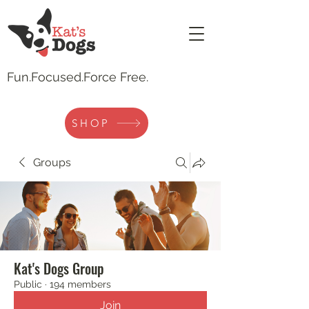
Fun.
Focused.Force Free.
SHOP
Groups
Kat's Dogs Group
Public
·
194 members
Join