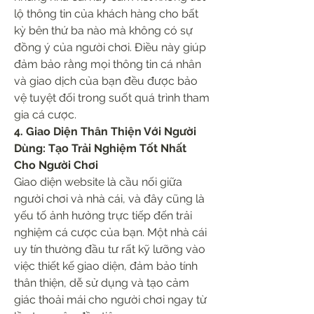
lộ thông tin của khách hàng cho bất 
kỳ bên thứ ba nào mà không có sự 
đồng ý của người chơi. Điều này giúp 
đảm bảo rằng mọi thông tin cá nhân 
và giao dịch của bạn đều được bảo 
vệ tuyệt đối trong suốt quá trình tham 
gia cá cược.
4. Giao Diện Thân Thiện Với Người 
Dùng: Tạo Trải Nghiệm Tốt Nhất 
Cho Người Chơi
Giao diện website là cầu nối giữa 
người chơi và nhà cái, và đây cũng là 
yếu tố ảnh hưởng trực tiếp đến trải 
nghiệm cá cược của bạn. Một nhà cái 
uy tín thường đầu tư rất kỹ lưỡng vào 
việc thiết kế giao diện, đảm bảo tính 
thân thiện, dễ sử dụng và tạo cảm 
giác thoải mái cho người chơi ngay từ 