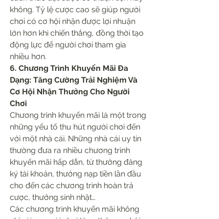
không. Tỷ lệ cược cao sẽ giúp người 
chơi có cơ hội nhận được lợi nhuận 
lớn hơn khi chiến thắng, đồng thời tạo 
động lực để người chơi tham gia 
nhiều hơn.
6. Chương Trình Khuyến Mãi Đa 
Dạng: Tăng Cường Trải Nghiệm Và 
Cơ Hội Nhận Thưởng Cho Người 
Chơi
Chương trình khuyến mãi là một trong 
những yếu tố thu hút người chơi đến 
với một nhà cái. Những nhà cái uy tín 
thường đưa ra nhiều chương trình 
khuyến mãi hấp dẫn, từ thưởng đăng 
ký tài khoản, thưởng nạp tiền lần đầu 
cho đến các chương trình hoàn trả 
cược, thưởng sinh nhật…
Các chương trình khuyến mãi không 