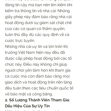
đáng tin cậy mà bạn nên tìm kiếm khi 
kiểm tra thông tin về nhà cái. Những 
giấy phép này đảm bảo rằng nhà cái 
hoạt động dưới sự giám sát chặt chẽ 
của các cơ quan có thẩm quyền, 
tuân thủ đầy đủ các quy định về cá 
cược trực tuyến.
Những nhà cái uy tín và lớn trên thị 
trường Việt Nam hiện nay đều đã 
được cấp phép hoạt động bởi các tổ 
chức này. Điều này không chỉ giúp 
người chơi yên tâm hơn khi tham gia 
cá cược mà còn đảm bảo rằng mọi 
giao dịch và hoạt động trên nền tảng 
đều tuân theo các tiêu chuẩn quốc tế 
về bảo mật và công bằng.
2. Số Lượng Thành Viên Tham Gia: 
Dấu Hiệu Của Sự Uy Tín