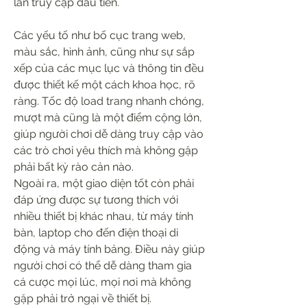
lần truy cập đầu tiên.
Các yếu tố như bố cục trang web, 
màu sắc, hình ảnh, cũng như sự sắp 
xếp của các mục lục và thông tin đều 
được thiết kế một cách khoa học, rõ 
ràng. Tốc độ load trang nhanh chóng, 
mượt mà cũng là một điểm cộng lớn, 
giúp người chơi dễ dàng truy cập vào 
các trò chơi yêu thích mà không gặp 
phải bất kỳ rào cản nào.
Ngoài ra, một giao diện tốt còn phải 
đáp ứng được sự tương thích với 
nhiều thiết bị khác nhau, từ máy tính 
bàn, laptop cho đến điện thoại di 
động và máy tính bảng. Điều này giúp 
người chơi có thể dễ dàng tham gia 
cá cược mọi lúc, mọi nơi mà không 
gặp phải trở ngại về thiết bị.